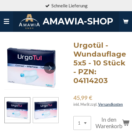
Schnelle Lieferung
Zum
Hauptinhalt
AMAWIA-SHOP
springen
Urgotül -
Wundauflage
5x5 - 10 Stück
- PZN:
04114203
45,99 €
inkl. MwSt zzgl.
Versandkosten
In den
Warenkorb