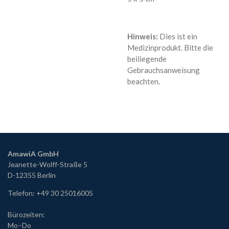
Hinweis:
Dies ist ein
Medizinprodukt. Bitte die
beiliegende
Gebrauchsanweisung
beachten.
AmawiA GmbH
Jeanette-Wolff-Straße 5
D-12355 Berlin
Telefon: +49 30 25016005
Bürozeiten:
Mo
–Do