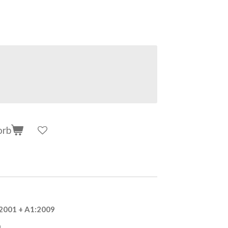
orb
:2001 + A1:2009
4