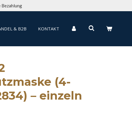
e Bezahlung
NDEL & B2B
KONTAKT
2
tzmaske (4-
2834) – einzeln