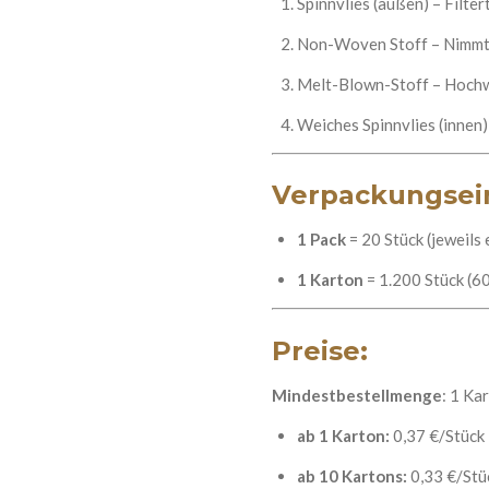
Spinnvlies (außen) – Filter
Non-Woven Stoff – Nimmt 
Melt-Blown-Stoff – Hochw
Weiches Spinnvlies (innen)
Verpackungsei
1 Pack
= 20 Stück (jeweils 
1 Karton
= 1.200 Stück (6
Preise:
Mindestbestellmenge
: 1 Ka
ab 1 Karton:
0,37 €/Stück
ab 10 Kartons:
0,33 €/Stü