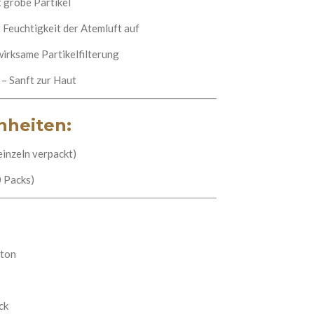
t grobe Partikel
Feuchtigkeit der Atemluft auf
irksame Partikelfilterung
 – Sanft zur Haut
nheiten:
einzeln verpackt)
0 Packs)
rton
ck