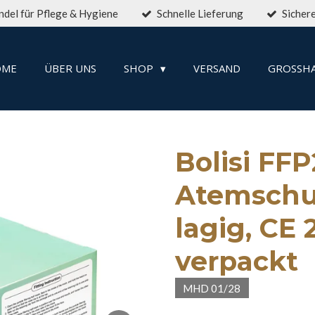
del für Pflege & Hygiene
Schnelle Lieferung
Sicher
OME
ÜBER UNS
SHOP
VERSAND
GROSSHA
Bolisi FFP
Atemschu
lagig, CE 
verpackt
MHD 01/28