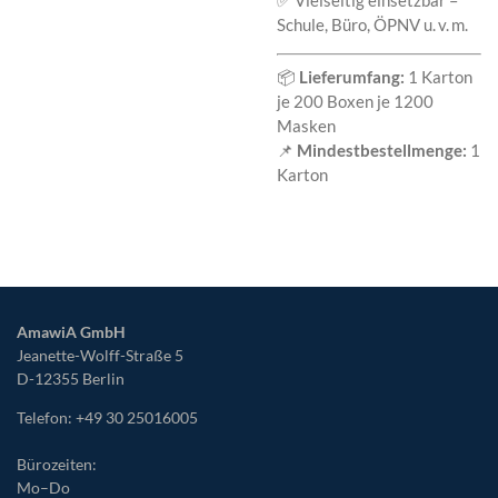
✅ Vielseitig einsetzbar –
Schule, Büro, ÖPNV u. v. m.
📦
Lieferumfang:
1 Karton
je 200 Boxen je 1200
Masken
📌
Mindestbestellmenge:
1
Karton
AmawiA GmbH
Jeanette-Wolff-Straße 5
D-12355 Berlin
Telefon: +49 30 25016005
Bürozeiten:
Mo
–Do