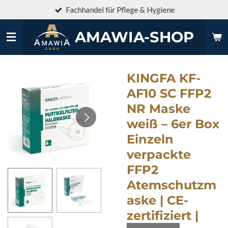
Fachhandel für Pflege & Hygiene
Zum
Hauptinhalt
springen
AMAWIA-SHOP
KINGFA KF-
AF10 SC FFP2
NR Maske
weiß – 6er Box
Einzeln
verpackte
FFP2
Atemschutzm
aske | CE-
zertifiziert |